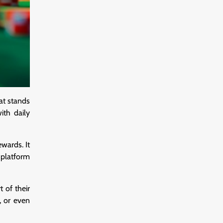
at stands
ith daily
wards. It
 platform
 of their
, or even