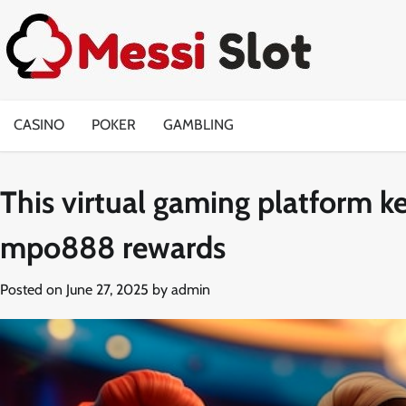
Skip
to
content
CASINO
POKER
GAMBLING
This virtual gaming platform ke
mpo888 rewards
Posted on
June 27, 2025
by
admin