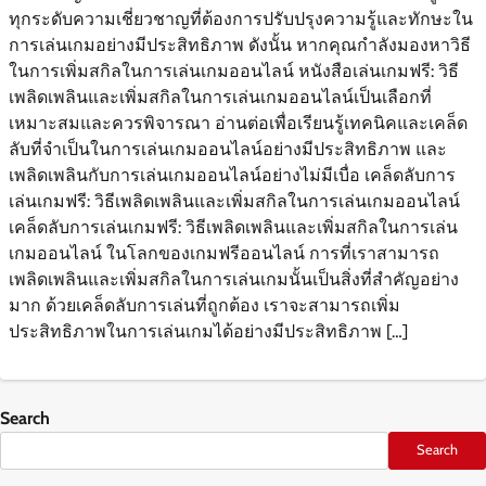
ทุกระดับความเชี่ยวชาญที่ต้องการปรับปรุงความรู้และทักษะใน
การเล่นเกมอย่างมีประสิทธิภาพ ดังนั้น หากคุณกำลังมองหาวิธี
ในการเพิ่มสกิลในการเล่นเกมออนไลน์ หนังสือเล่นเกมฟรี: วิธี
เพลิดเพลินและเพิ่มสกิลในการเล่นเกมออนไลน์เป็นเลือกที่
เหมาะสมและควรพิจารณา อ่านต่อเพื่อเรียนรู้เทคนิคและเคล็ด
ลับที่จำเป็นในการเล่นเกมออนไลน์อย่างมีประสิทธิภาพ และ
เพลิดเพลินกับการเล่นเกมออนไลน์อย่างไม่มีเบื่อ เคล็ดลับการ
เล่นเกมฟรี: วิธีเพลิดเพลินและเพิ่มสกิลในการเล่นเกมออนไลน์
เคล็ดลับการเล่นเกมฟรี: วิธีเพลิดเพลินและเพิ่มสกิลในการเล่น
เกมออนไลน์ ในโลกของเกมฟรีออนไลน์ การที่เราสามารถ
เพลิดเพลินและเพิ่มสกิลในการเล่นเกมนั้นเป็นสิ่งที่สำคัญอย่าง
มาก ด้วยเคล็ดลับการเล่นที่ถูกต้อง เราจะสามารถเพิ่ม
ประสิทธิภาพในการเล่นเกมได้อย่างมีประสิทธิภาพ […]
Search
Search