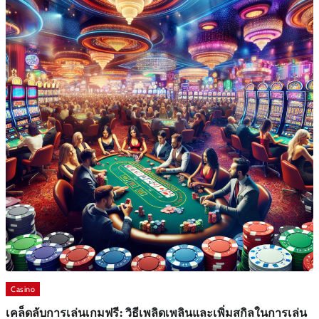
Casino
เคล็ดลับการเล่นเกมฟรี: วิธีเพลิดเพลินและเพิ่มสกิลในการเล่น