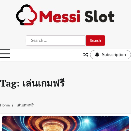
Skip
to
content
Search
for:
Subscription
Tag:
เล่นเกมฟรี
Home
เล่นเกมฟรี