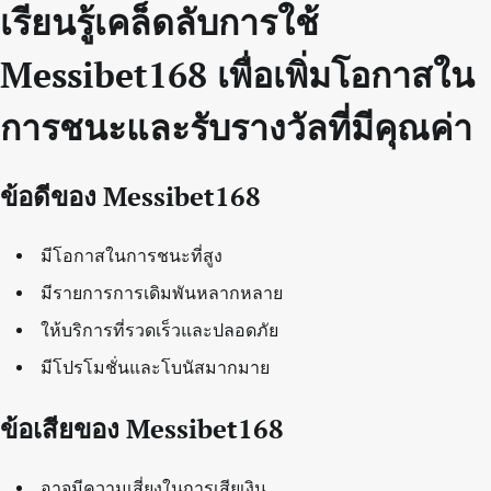
เรียนรู้เคล็ดลับการใช้
Messibet168 เพื่อเพิ่มโอกาสใน
การชนะและรับรางวัลที่มีคุณค่า
ข้อดีของ Messibet168
มีโอกาสในการชนะที่สูง
มีรายการการเดิมพันหลากหลาย
ให้บริการที่รวดเร็วและปลอดภัย
มีโปรโมชั่นและโบนัสมากมาย
ข้อเสียของ Messibet168
อาจมีความเสี่ยงในการเสียเงิน