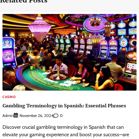
CASINO
Gambling Terminology in Spanish: Essential Phrases
Admin
0
November 26, 2024
Discover crucial gambling terminology in Spanish that can
elevate your gaming experience and boost your success—are