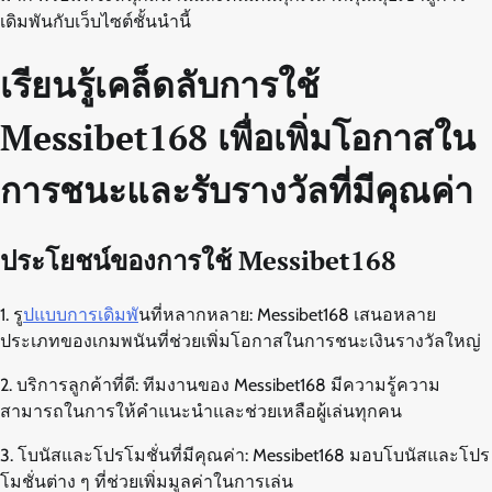
เดิมพันกับเว็บไซต์ชั้นนำนี้
เรียนรู้เคล็ดลับการใช้
Messibet168 เพื่อเพิ่มโอกาสใน
การชนะและรับรางวัลที่มีคุณค่า
ประโยชน์ของการใช้ Messibet168
1. ร
ูปแบบการเดิมพั
นที่หลากหลาย: Messibet168 เสนอหลาย
ประเภทของเกมพนันที่ช่วยเพิ่มโอกาสในการชนะเงินรางวัลใหญ่
2. บริการลูกค้าที่ดี: ทีมงานของ Messibet168 มีความรู้ความ
สามารถในการให้คำแนะนำและช่วยเหลือผู้เล่นทุกคน
3. โบนัสและโปรโมชั่นที่มีคุณค่า: Messibet168 มอบโบนัสและโปร
โมชั่นต่าง ๆ ที่ช่วยเพิ่มมูลค่าในการเล่น