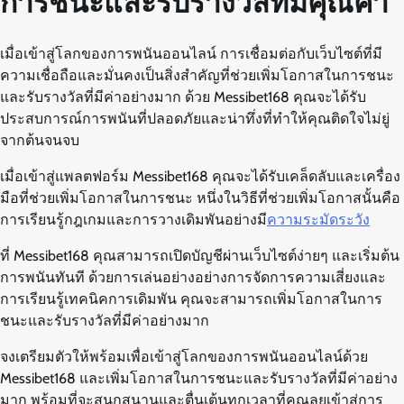
การชนะและรับรางวัลที่มีคุณค่า
เมื่อเข้าสู่โลกของการพนันออนไลน์ การเชื่อมต่อกับเว็บไซต์ที่มี
ความเชื่อถือและมั่นคงเป็นสิ่งสำคัญที่ช่วยเพิ่มโอกาสในการชนะ
และรับรางวัลที่มีค่าอย่างมาก ด้วย Messibet168 คุณจะได้รับ
ประสบการณ์การพนันที่ปลอดภัยและน่าทึ่งที่ทำให้คุณติดใจไม่ยู่
จากต้นจนจบ
เมื่อเข้าสู่แพลตฟอร์ม Messibet168 คุณจะได้รับเคล็ดลับและเครื่อง
มือที่ช่วยเพิ่มโอกาสในการชนะ หนึ่งในวิธีที่ช่วยเพิ่มโอกาสนั้นคือ
การเรียนรู้กฎเกมและการวางเดิมพันอย่างมี
ความระมัดระวัง
ที่ Messibet168 คุณสามารถเปิดบัญชีผ่านเว็บไซต์ง่ายๆ และเริ่มต้น
การพนันทันที ด้วยการเล่นอย่างอย่างการจัดการความเสี่ยงและ
การเรียนรู้เทคนิคการเดิมพัน คุณจะสามารถเพิ่มโอกาสในการ
ชนะและรับรางวัลที่มีค่าอย่างมาก
จงเตรียมตัวให้พร้อมเพื่อเข้าสู่โลกของการพนันออนไลน์ด้วย
Messibet168 และเพิ่มโอกาสในการชนะและรับรางวัลที่มีค่าอย่าง
มาก พร้อมที่จะสนุกสนานและตื่นเต้นทุกเวลาที่คุณลุยเข้าสู่การ