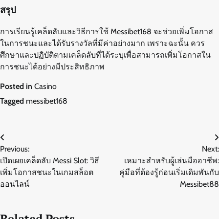
สรุป
การเรียนรู้เคล็ดลับและวิธีการใช้ Messibet168 จะช่วยเพิ่มโอกาส
ในการชนะและได้รับรางวัลที่มีค่าอย่างมาก เพราะฉะนั้น ควร
ศึกษาและปฏิบัติตามเคล็ดลับที่ได้ระบุเพื่อสามารถเพิ่มโอกาสใน
การชนะได้อย่างมีประสิทธิภาพ
Posted in
Casino
Tagged
messibet168
Post
Previous:
Next:
navigation
เปิดเผยเคล็ดลับ Messi Slot: วิธี
เหมาะสำหรับผู้เล่นมืออาชีพ:
เพิ่มโอกาสชนะในเกมสล็อต
คู่มือที่ต้องรู้ก่อนเริ่มเดิมพันกับ
ออนไลน์
Messibet88
Related Posts