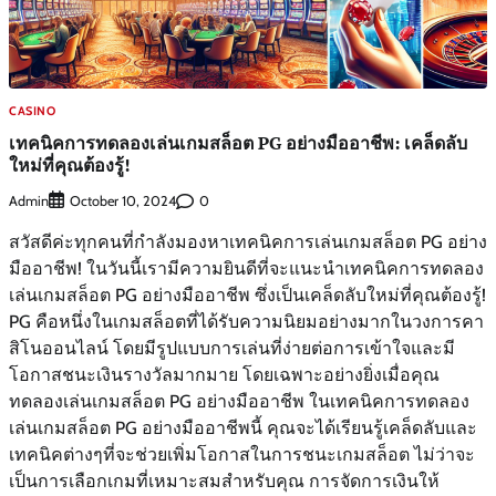
CASINO
เทคนิคการทดลองเล่นเกมสล็อต PG อย่างมืออาชีพ: เคล็ดลับ
ใหม่ที่คุณต้องรู้!
Admin
0
October 10, 2024
สวัสดีค่ะทุกคนที่กำลังมองหาเทคนิคการเล่นเกมสล็อต PG อย่าง
มืออาชีพ! ในวันนี้เรามีความยินดีที่จะแนะนำเทคนิคการทดลอง
เล่นเกมสล็อต PG อย่างมืออาชีพ ซึ่งเป็นเคล็ดลับใหม่ที่คุณต้องรู้!
PG คือหนึ่งในเกมสล็อตที่ได้รับความนิยมอย่างมากในวงการคา
สิโนออนไลน์ โดยมีรูปแบบการเล่นที่ง่ายต่อการเข้าใจและมี
โอกาสชนะเงินรางวัลมากมาย โดยเฉพาะอย่างยิ่งเมื่อคุณ
ทดลองเล่นเกมสล็อต PG อย่างมืออาชีพ ในเทคนิคการทดลอง
เล่นเกมสล็อต PG อย่างมืออาชีพนี้ คุณจะได้เรียนรู้เคล็ดลับและ
เทคนิคต่างๆที่จะช่วยเพิ่มโอกาสในการชนะเกมสล็อต ไม่ว่าจะ
เป็นการเลือกเกมที่เหมาะสมสำหรับคุณ การจัดการเงินให้