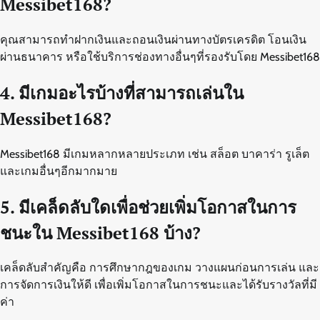
Messibet168?
คุณสามารถทำฝากเงินและถอนเงินผ่านทางบัตรเครดิต โอนเงิน
ผ่านธนาคาร หรือใช้บริการช่องทางอื่นๆที่รองรับโดย Messibet168
4. มีเกมอะไรบ้างที่สามารถเล่นใน
Messibet168?
Messibet168 มีเกมหลากหลายประเภท เช่น สล็อต บาคาร่า รูเล็ต
และเกมอื่นๆอีกมากมาย
5. มีเคล็ดลับใดเพื่อช่วยเพิ่มโอกาสในการ
ชนะใน Messibet168 บ้าง?
เคล็ดลับสำคัญคือ การศึกษากฎของเกม วางแผนก่อนการเล่น และ
การจัดการเงินให้ดี เพื่อเพิ่มโอกาสในการชนะและได้รับรางวัลที่มี
ค่า