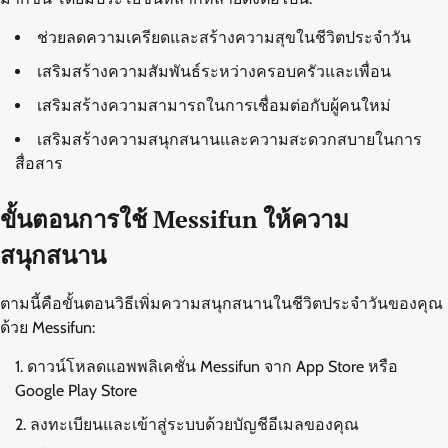
ช่วยลดความเครียดและสร้างความสุขในชีวิตประจำวัน
เสริมสร้างความสัมพันธ์ระหว่างครอบครัวและเพื่อน
เสริมสร้างความสามารถในการเชื่อมต่อกับผู้คนใหม่
เสริมสร้างความสนุกสนานและความสะดวกสบายในการ
สื่อสาร
ขั้นตอนการใช้ Messifun ให้ความ
สนุกสนาน
ตามนี้คือขั้นตอนวิธีเพิ่มความสนุกสนานในชีวิตประจำวันของคุณ
ด้วย Messifun:
ดาวน์โหลดแอพพลิเคชั่น Messifun จาก App Store หรือ
Google Play Store
ลงทะเบียนและเข้าสู่ระบบด้วยบัญชีอีเมลของคุณ