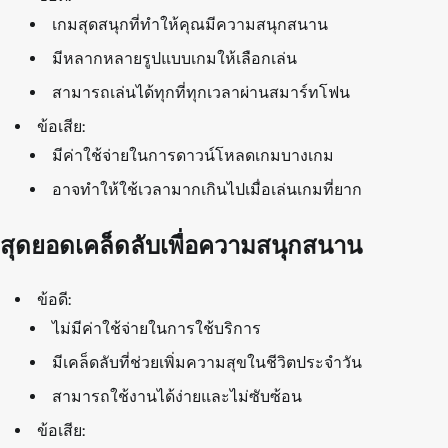
เกมสุดสนุกที่ทำให้คุณมีความสนุกสนาน
มีหลากหลายรูปแบบเกมให้เลือกเล่น
สามารถเล่นได้ทุกที่ทุกเวลาผ่านสมาร์ทโฟน
ข้อเสีย:
มีค่าใช้จ่ายในการดาวน์โหลดเกมบางเกม
อาจทำให้ใช้เวลามากเกินไปเมื่อเล่นเกมที่ยาก
สุดยอดเคล็ดลับเพื่อความสนุกสนาน
ข้อดี:
ไม่มีค่าใช้จ่ายในการใช้บริการ
มีเคล็ดลับที่ช่วยเพิ่มความสุขในชีวิตประจำวัน
สามารถใช้งานได้ง่ายและไม่ซับซ้อน
ข้อเสีย: