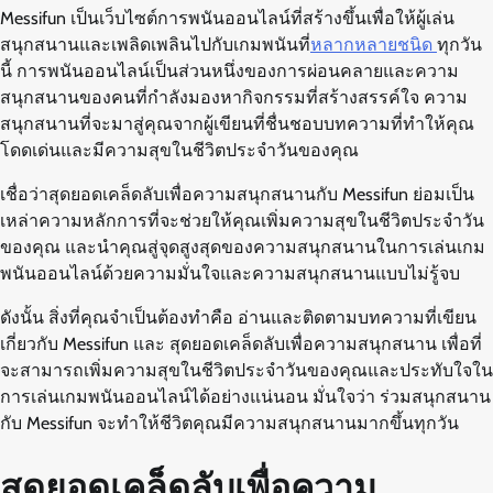
Messifun เป็นเว็บไซต์การพนันออนไลน์ที่สร้างขึ้นเพื่อให้ผู้เล่น
สนุกสนานและเพลิดเพลินไปกับเกมพนันที่
หลากหลายชนิด
ทุกวัน
นี้ การพนันออนไลน์เป็นส่วนหนึ่งของการผ่อนคลายและความ
สนุกสนานของคนที่กำลังมองหากิจกรรมที่สร้างสรรค์ใจ ความ
สนุกสนานที่จะมาสู่คุณจากผู้เขียนที่ชื่นชอบบทความที่ทำให้คุณ
โดดเด่นและมีความสุขในชีวิตประจำวันของคุณ
เชื่อว่าสุดยอดเคล็ดลับเพื่อความสนุกสนานกับ Messifun ย่อมเป็น
เหล่าความหลักการที่จะช่วยให้คุณเพิ่มความสุขในชีวิตประจำวัน
ของคุณ และนำคุณสู่จุดสูงสุดของความสนุกสนานในการเล่นเกม
พนันออนไลน์ด้วยความมั่นใจและความสนุกสนานแบบไม่รู้จบ
ดังนั้น สิ่งที่คุณจำเป็นต้องทำคือ อ่านและติดตามบทความที่เขียน
เกี่ยวกับ Messifun และ สุดยอดเคล็ดลับเพื่อความสนุกสนาน เพื่อที่
จะสามารถเพิ่มความสุขในชีวิตประจำวันของคุณและประทับใจใน
การเล่นเกมพนันออนไลน์ได้อย่างแน่นอน มั่นใจว่า ร่วมสนุกสนาน
กับ Messifun จะทำให้ชีวิตคุณมีความสนุกสนานมากขึ้นทุกวัน
สุดยอดเคล็ดลับเพื่อความ