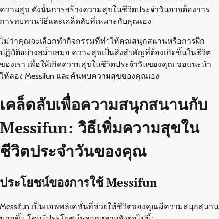
ความสุข ดังนั้นการสร้างความสุขในชีวิตประจำวันอาจต้องการ
การทบทวนวิธีและเคล็ดลับที่เหมาะกับคุณเอง
ไม่ว่าคุณจะเลือกทำกิจกรรมที่ทำให้คุณสนุกสนานหรือการฝึก
ปฏิบัติอย่างสม่ำเสมอ ความสุขเป็นสิ่งสำคัญที่ต้องเกิดขึ้นในชีวิต
ของเรา เพื่อให้เกิดความสุขในชีวิตประจำวันของคุณ ขอแนะนำ
ให้ลอง Messifun และค้นพบความสุขของคุณเอง
เคล็ดลับเพื่อความสนุกสนานกับ
Messifun: วิธีเพิ่มความสุขใน
ชีวิตประจำวันของคุณ
ประโยชน์ของการใช้ Messifun
Messifun เป็นแอพพลิเคชั่นที่ช่วยให้ชีวิตของคุณมีความสนุกสนาน
มากขึ้น โดยมีประโยชน์หลากหลายดังต่อไปนี้: