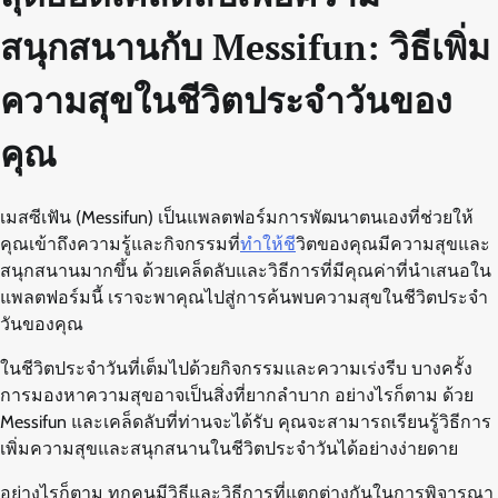
สนุกสนานกับ Messifun: วิธีเพิ่ม
ความสุขในชีวิตประจำวันของ
คุณ
เมสซีเฟัน (Messifun) เป็นแพลตฟอร์มการพัฒนาตนเองที่ช่วยให้
คุณเข้าถึงความรู้และกิจกรรมท
ี่ทำให้ชี
วิตของคุณมีความสุขและ
สนุกสนานมากขึ้น ด้วยเคล็ดลับและวิธีการที่มีคุณค่าที่นำเสนอใน
แพลตฟอร์มนี้ เราจะพาคุณไปสู่การค้นพบความสุขในชีวิตประจำ
วันของคุณ
ในชีวิตประจำวันที่เต็มไปด้วยกิจกรรมและความเร่งรีบ บางครั้ง
การมองหาความสุขอาจเป็นสิ่งที่ยากลำบาก อย่างไรก็ตาม ด้วย
Messifun และเคล็ดลับที่ท่านจะได้รับ คุณจะสามารถเรียนรู้วิธีการ
เพิ่มความสุขและสนุกสนานในชีวิตประจำวันได้อย่างง่ายดาย
อย่างไรก็ตาม ทุกคนมีวิธีและวิธีการที่แตกต่างกันในการพิจารณา