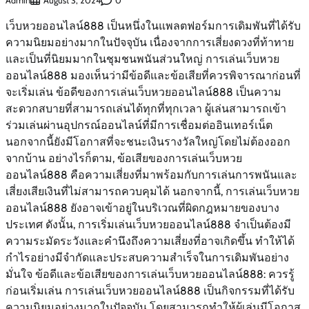
Admin
0
August 3, 2024
เว็บหวยออนไลน์888 เป็นหนึ่งในแพลตฟอร์มการเดิมพันที่ได้รับ
ความนิยมอย่างมากในปัจจุบัน เนื่องจากการเสี่ยงดวงที่ท้าทาย
และเป็นที่นิยมมากในชุมชนพนันส่วนใหญ่ การเล่นเว็บหวย
ออนไลน์888 มองเห็นว่ามีข้อดีและข้อเสียที่ควรพิจารณาก่อนที่
จะเริ่มเล่น ข้อดีของการเล่นเว็บหวยออนไลน์888 เป็นความ
สะดวกสบายที่สามารถเล่นได้ทุกที่ทุกเวลา ผู้เล่นสามารถเข้า
ร่วมเล่นผ่านอุปกรณ์ออนไลน์ที่มีการเชื่อมต่ออินเทอร์เน็ต
นอกจากนี้ยังมีโอกาสที่จะชนะเงินรางวัลใหญ่โดยไม่ต้องออก
จากบ้าน อย่างไรก็ตาม, ข้อเสียของการเล่นเว็บหวย
ออนไลน์888 คือความเสี่ยงที่มาพร้อมกับการเล่นการพนันและ
เสี่ยงเสียเงินที่ไม่สามารถควบคุมได้ นอกจากนี้, การเล่นเว็บหวย
ออนไลน์888 ยังอาจเข้าอยู่ในบริเวณที่ผิดกฎหมายของบาง
ประเทศ ดังนั้น, การเริ่มเล่นเว็บหวยออนไลน์888 จำเป็นต้องมี
ความระมัดระวังและคำนึงถึงความเสี่ยงที่อาจเกิดขึ้น ทำให้ได้
กำไรอย่างมีจำกัดและประสบความสำเร็จในการเดิมพันอย่าง
มั่นใจ ข้อดีและข้อเสียของการเล่นเว็บหวยออนไลน์888: ควรรู้
ก่อนเริ่มเล่น การเล่นเว็บหวยออนไลน์888 เป็นกิจกรรมที่ได้รับ
ความนิยมอย่างมากในปัจจุบัน โดยสามารถทำให้ผู้เล่นมีโอกาส