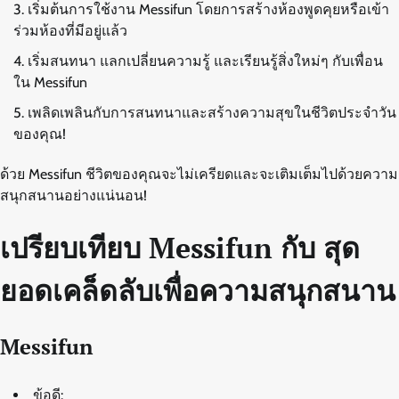
เริ่มต้นการใช้งาน Messifun โดยการสร้างห้องพูดคุยหรือเข้า
ร่วมห้องที่มีอยู่แล้ว
เริ่มสนทนา แลกเปลี่ยนความรู้ และเรียนรู้สิ่งใหม่ๆ กับเพื่อน
ใน Messifun
เพลิดเพลินกับการสนทนาและสร้างความสุขในชีวิตประจำวัน
ของคุณ!
ด้วย Messifun ชีวิตของคุณจะไม่เครียดและจะเติมเต็มไปด้วยความ
สนุกสนานอย่างแน่นอน!
เปรียบเทียบ Messifun กับ สุด
ยอดเคล็ดลับเพื่อความสนุกสนาน
Messifun
ข้อดี: