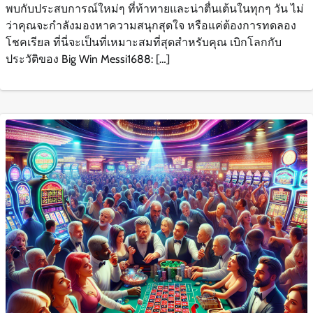
พบกับประสบการณ์ใหม่ๆ ที่ท้าทายและน่าตื่นเต้นในทุกๆ วัน ไม่
ว่าคุณจะกำลังมองหาความสนุกสุดใจ หรือแค่ต้องการทดลอง
โชคเรียล ที่นี่จะเป็นที่เหมาะสมที่สุดสำหรับคุณ เบิกโลกกับ
ประวัติของ Big Win Messi1688: […]