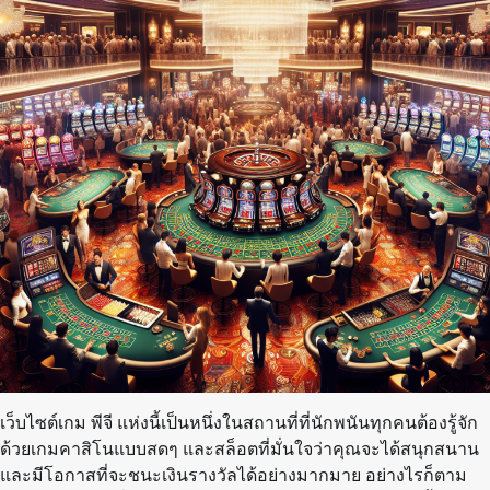
เว็บไซต์เกม พีจี แห่งนี้เป็นหนึ่งในสถานที่ที่นักพนันทุกคนต้องรู้จัก
ด้วยเกมคาสิโนแบบสดๆ และสล็อตที่มั่นใจว่าคุณจะได้สนุกสนาน
และมีโอกาสที่จะชนะเงินรางวัลได้อย่างมากมาย อย่างไรก็ตาม