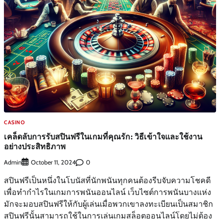
CASINO
เคล็ดลับการรับสปินฟรีในเกมที่คุณรัก: วิธีเข้าใจและใช้งาน
อย่างประสิทธิภาพ
Admin
0
October 11, 2024
สปินฟรีเป็นหนึ่งในโบนัสที่นักพนันทุกคนต้องรีบจับความโชคดี
เพื่อทำกำไรในเกมการพนันออนไลน์ เว็บไซต์การพนันบางแห่ง
มักจะมอบสปินฟรีให้กับผู้เล่นเมื่อพวกเขาลงทะเบียนเป็นสมาชิก
สปินฟรีนั้นสามารถใช้ในการเล่นเกมสล็อตออนไลน์โดยไม่ต้อง