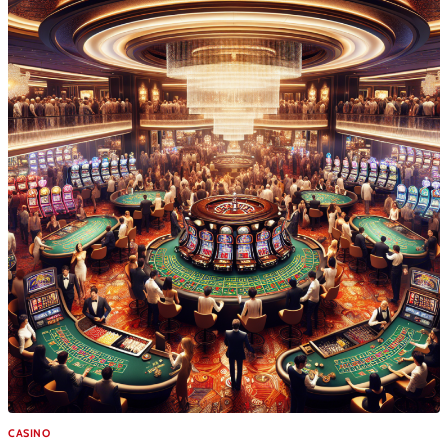
CASINO