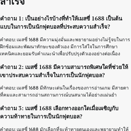
สำเร็จ
คำถาม 1: เป็นอย่างไรบ้างที่ทำให้เมสซี่ 1688 เป็นต้น
แบบในการเป็นนักฟุตบอลที่ประสบความสำเร็จ?
คำตอบ: เมสซี่ 1688 มีความมุ่งมั่นและพยายามอย่างไม่รู้จบในการ
ฝึกซ้อมและพัฒนาทักษะของตัวเอง มีการใส่ใจในการศึกษา
เทคนิคและยอมรับคำแนะนำเพื่อปรับปรุงตัวเองอย่างต่อเนื่อง
คำถาม 2: เมสซี่ 1688 มีความสามารถพิเศษใดที่ช่วยให้
เขาประสบความสำเร็จในการเป็นนักฟุตบอล?
คำตอบ: เมสซี่ 1688 มีทักษะเด่นในเรื่องของการอ่านเกม มีสายตา
ที่คมและสามารถอ่านสถานการณ์บนสนามได้อย่างแม่นยำ
คำถาม 3: เมสซี่ 1688 เลือกทางออกใดเมื่อเผชิญกับ
ความท้าทายในการเป็นนักฟุตบอล?
คำตอบ: เมสซี่ 1688 มักเลือกที่จะท้าทายตนเองและพยายามทำให้