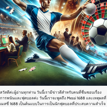
สวัสดีค่ะผู้อ่านทุกท่าน วันนี้เรามีข่าวดีสำหรับคนที่ชื่นชอบเรื่อง
การพนันและฟุตบอลค่ะ วันนี้เราจะพูดถึง Messi 1688 และเหตุผลที่
เมสซี่ 1688 เป็นต้นแบบในการเป็นนักฟุตบอลที่ประสบความสำเร็จ