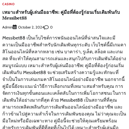
CASINO
เหมาะสำหรับผู้เล่นมืออาชีพ: คู่มือที่ต้องรู้ก่อนเริ่มเดิมพันกับ
Messibet88
Admin
0
October 2, 2024
Messibet88 เป็นเว็บไซต์การพนันออนไลน์ที่น่าสนใจและมี
ความเป็นมืออาชีพสำหรับนักเดิมพันทุกระดับ เว็บไซต์นี้มีเกมคา
สิโนออนไลน์ที่หลากหลาย เช่น บาคาร่า, รูเล็ต, สล็อต และเกม
สด ที่จะทำให้คุณสามารถเล่นและสนุกไปกับการเดิมพันได้อย่าง
สมบูรณ์แบบ เหมาะสำหรับผู้เล่นมืออาชีพ: คู่มือที่ต้องรู้ก่อนเริ่ม
เดิมพันกับ Messibet88 จะช่วยเสริมสร้างความรู้และทักษะที่
จำเป็นในการเล่นเกมคาสิโนออนไลน์อย่างมืออาชีพ นอกจากนี้
คู่มือนี้ยังจะแนะนำวิธีการเลือกเกมที่เหมาะสมสำหรับคุณ การ
จัดการเงินทุกขั้นตอนและเคล็ดลับในการเพิ่มโอกาสชนะในการ
เดิมพันให้อย่างมากที่สุด ด้วย Messibet88 เป็นสถานที่ที่คุณ
สามารถเพลิดเพลินกับการเดิมพันออนไลน์อย่างมืออาชีพ และ
ก้าวข้ามไปสู่ความสำเร็จในการเดิมพันของคุณ ไม่ว่าคุณจะเป็น
มือใหม่หรือมือเฉพาะทาง คู่มือนี้จะช่วยให้คุณเตรียมพร้อม
สำหรับการเดิมพันที่ดีที่สุดที่เป็นไปได้ เหมาะสำหรับผู้เล่นมือ