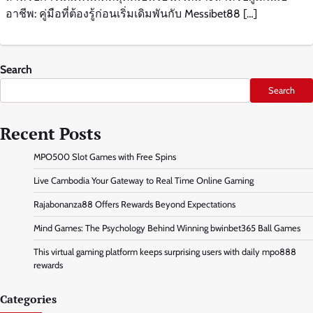
อาชีพ: คู่มือที่ต้องรู้ก่อนเริ่มเดิมพันกับ Messibet88 […]
Search
Search
Recent Posts
MPO500 Slot Games with Free Spins
Live Cambodia Your Gateway to Real Time Online Gaming
Rajabonanza88 Offers Rewards Beyond Expectations
Mind Games: The Psychology Behind Winning bwinbet365 Ball Games
This virtual gaming platform keeps surprising users with daily mpo888
rewards
Categories