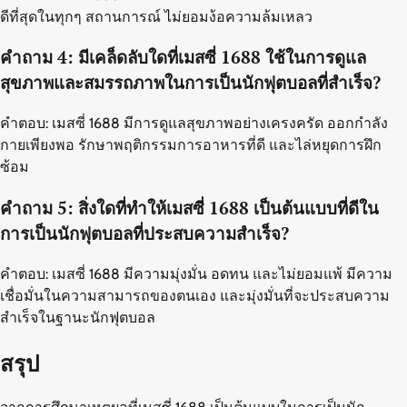
ดีที่สุดในทุกๆ สถานการณ์ ไม่ยอมง้อความล้มเหลว
คำถาม 4: มีเคล็ดลับใดที่เมสซี่ 1688 ใช้ในการดูแล
สุขภาพและสมรรถภาพในการเป็นนักฟุตบอลที่สำเร็จ?
คำตอบ: เมสซี่ 1688 มีการดูแลสุขภาพอย่างเครงครัด ออกกำลัง
กายเพียงพอ รักษาพฤติกรรมการอาหารที่ดี และไล่หยุดการฝึก
ซ้อม
คำถาม 5: สิ่งใดที่ทำให้เมสซี่ 1688 เป็นต้นแบบที่ดีใน
การเป็นนักฟุตบอลที่ประสบความสำเร็จ?
คำตอบ: เมสซี่ 1688 มีความมุ่งมั่น อดทน และไม่ยอมแพ้ มีความ
เชื่อมั่นในความสามารถของตนเอง และมุ่งมั่นที่จะประสบความ
สำเร็จในฐานะนักฟุตบอล
สรุป